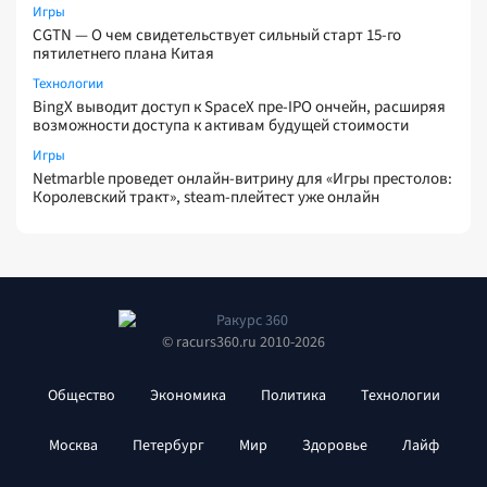
Игры
CGTN — О чем свидетельствует сильный старт 15-го
пятилетнего плана Китая
Технологии
BingX выводит доступ к SpaceX пре-IPO ончейн, расширяя
возможности доступа к активам будущей стоимости
Игры
Netmarble проведет онлайн-витрину для «Игры престолов:
Королевский тракт», steam-плейтест уже онлайн
© racurs360.ru 2010-2026
Общество
Экономика
Политика
Технологии
Москва
Петербург
Мир
Здоровье
Лайф