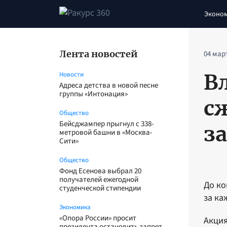
Эконо
Лента новостей
04 мар
В
Новости
Адреса детства в новой песне
группы «Интонация»
с
Общество
Бейсджампер прыгнул с 338-
з
метровой башни в «Москва-
Сити»
Общество
Фонд Есенова выбрал 20
получателей ежегодной
До ко
студенческой стипендии
за ка
Экономика
«Опора России» просит
Акция
президента остановить запрет