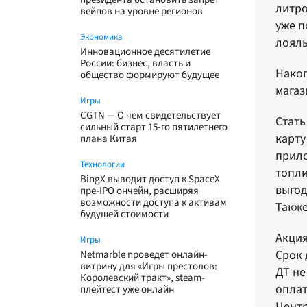
литро
вейпов на уровне регионов
уже п
Экономика
лояль
Инновационное десятилетие
России: бизнес, власть и
Накоп
общество формируют будущее
магаз
Игры
CGTN — О чем свидетельствует
Стать
сильный старт 15-го пятилетнего
карту
плана Китая
прило
Технологии
топли
BingX выводит доступ к SpaceX
выгод
пре-IPO ончейн, расширяя
возможности доступа к активам
Также
будущей стоимости
Акция
Игры
Срок 
Netmarble проведет онлайн-
витрину для «Игры престолов:
ДТ не
Королевский тракт», steam-
оплат
плейтест уже онлайн
Цент