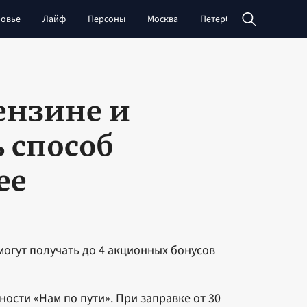
овье
Лайф
Персоны
Москва
Петербург
Сибирь
ензине и
 способ
ее
могут получать до 4 акционных бонусов
ности «Нам по пути». При заправке от 30