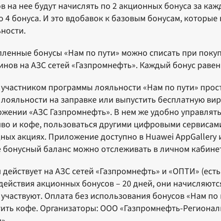
в на нее будут начислять по 2 акционных бонуса за кажд
о 4 бонуса. И это вдобавок к базовым бонусам, которы
ности.
ленные бонусы «Нам по пути» можно списать при покуп
инов на АЗС сетей «Газпромнефть». Каждый бонус равен
 участником программы лояльности «Нам по пути» прос
 лояльности на заправке или выпустить бесплатную ви
жении «АЗС Газпромнефть». В нем же удобно управлять
во и кофе, пользоваться другими цифровыми сервисами 
ных акциях. Приложение доступно в Huawei AppGallery и 
 бонусный баланс можно отслеживать в личном кабинете
 действует на АЗС сетей «Газпромнефть» и «ОПТИ» (есть 
действия акционных бонусов – 20 дней, они начисляются 
 участвуют. Оплата без использования бонусов «Нам по 
ить кофе. Организаторы: ООО «Газпромнефть-Региона
р».