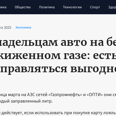
мика
Общество
Политика
Технологии
Спорт
Здор
та 2025
Экономика
ладельцам авто на б
жиженном газе: есть
аправляться выгодн
нца марта на АЗС сетей «Газпромнефть» и «ОПТИ» они с
ждый заправленный литр.
 действует, если использовать при покупке карту лояль