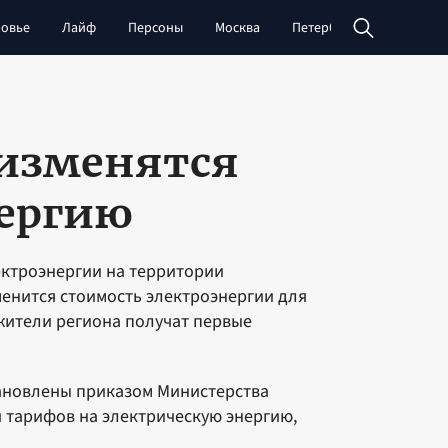
овье
Лайф
Персоны
Москва
Петербург
Сибирь
 изменятся
нергию
ктроэнергии на территории
зменится стоимость электроэнергии для
жители региона получат первые
тановлены приказом Министерства
 тарифов на электрическую энергию,