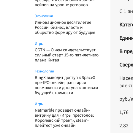
вейпов на уровне регионов
С 1 я
Экономика
Инновационное десятилетие
Катег
России: бизнес, власть и
общество формируют будущее
Един
Игры
CGTN — О чем свидетельствует
В пре
сильный старт 15-го пятилетнего
плана Китая
Свер
Технологии
BingX выводит доступ к SpaceX
Насел
пре-IPO ончейн, расширяя
элект
возможности доступа к активам
будущей стоимости
руб./
Игры
Netmarble проведет онлайн-
1,76
витрину для «Игры престолов:
Королевский тракт», steam-
2,82
плейтест уже онлайн