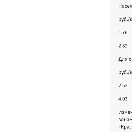
Насел
руб./
1,76
2,82
Для о
руб./
2,52
4,03
Измен
зонам
«Крас