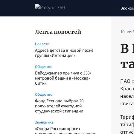
Эконо
Лента новостей
10 ноя
В
Новости
Адреса детства в новой песне
группы «Интонация»
т
Общество
Бейсджампер прыгнул с 338-
метровой башни в «Москва-
ПАО «
Сити»
Красн
Общество
насел
Фонд Есенова выбрал 20
квита
получателей ежегодной
студенческой стипендии
Тариф
Экономика
тариф
«Опора России» просит
отпус
президента остановить запрет