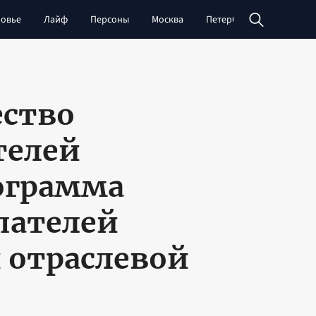
овье
Лайф
Персоны
Москва
Петербург
Сибирь
ество
телей
рограмма
пателей
 отраслевой