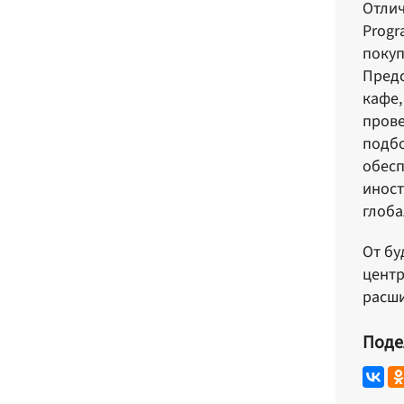
Отлич
Progr
покуп
Предс
кафе,
прове
подбо
обесп
иност
глоба
От бу
центр
расши
Поде