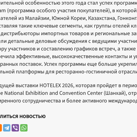
ительной особенностью этого года стал успех програм
am (программа особого участия покупателей), в которой
ателей из Малайзии, Южной Кореи, Казахстана, Гонконг
тавляя такие ключевые сегменты, как группы отелей кл
 дистрибьюторы импортных товаров и региональные зак
ли детальные деловые обсуждения с ведущими участни
ру участников и составлению графиков встреч, а такж
ечила эффективные, высококачественные контакты и у
ранных поставок. Успех программы еще больше укрепи
льной платформы для ресторанно-гостиничной отрасли
дущей выставки HOTELEX 2026, которая пройдет в перио
е National Exhibition and Convention Center (Шанхай), 
ренного сотрудничества и более активного междунаро
литься новостью