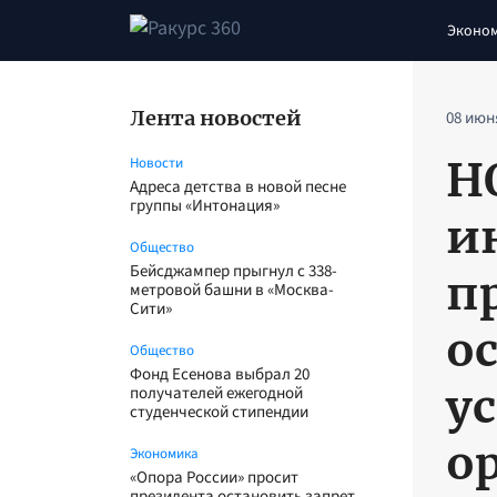
Эконо
Лента новостей
08 июн
H
Новости
Адреса детства в новой песне
группы «Интонация»
и
Общество
Бейсджампер прыгнул с 338-
п
метровой башни в «Москва-
Сити»
о
Общество
Фонд Есенова выбрал 20
у
получателей ежегодной
студенческой стипендии
о
Экономика
«Опора России» просит
президента остановить запрет