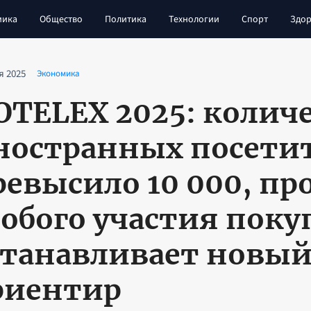
мика
Общество
Политика
Технологии
Спорт
Здор
я 2025
Экономика
OTELEX 2025: колич
ностранных посети
ревысило 10 000, п
собого участия поку
станавливает новый
риентир