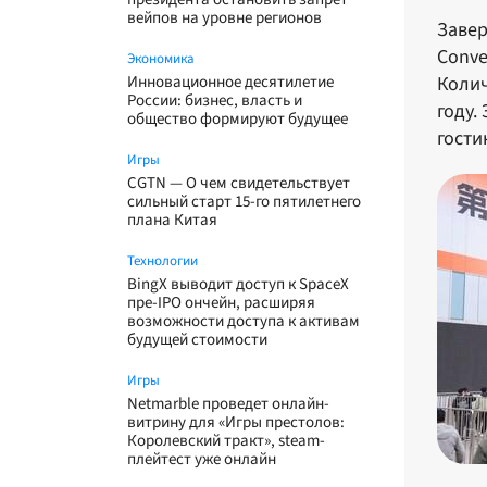
вейпов на уровне регионов
Завер
Conve
Экономика
Инновационное десятилетие
Колич
России: бизнес, власть и
году.
общество формируют будущее
гости
Игры
CGTN — О чем свидетельствует
сильный старт 15-го пятилетнего
плана Китая
Технологии
BingX выводит доступ к SpaceX
пре-IPO ончейн, расширяя
возможности доступа к активам
будущей стоимости
Игры
Netmarble проведет онлайн-
витрину для «Игры престолов:
Королевский тракт», steam-
плейтест уже онлайн