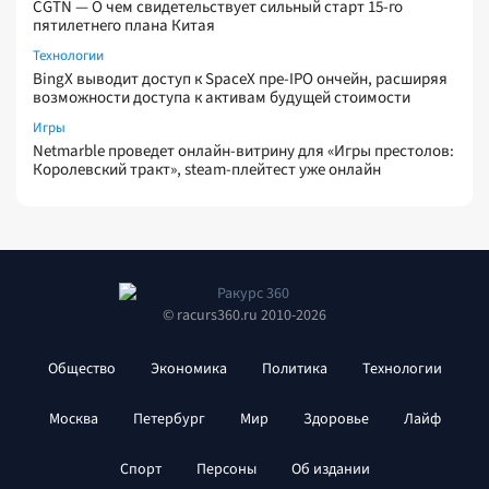
CGTN — О чем свидетельствует сильный старт 15-го
пятилетнего плана Китая
Технологии
BingX выводит доступ к SpaceX пре-IPO ончейн, расширяя
возможности доступа к активам будущей стоимости
Игры
Netmarble проведет онлайн-витрину для «Игры престолов:
Королевский тракт», steam-плейтест уже онлайн
© racurs360.ru 2010-2026
Общество
Экономика
Политика
Технологии
Москва
Петербург
Мир
Здоровье
Лайф
Спорт
Персоны
Об издании